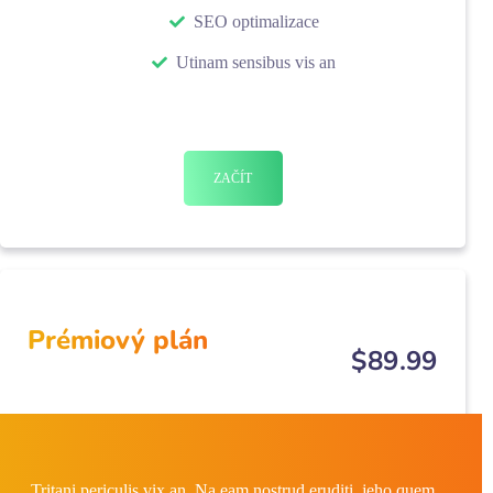
SEO optimalizace
Utinam sensibus vis an
ZAČÍT
Prémiový plán
$
89
.99
Tritani periculis vix an. Na eam nostrud eruditi, jeho quem